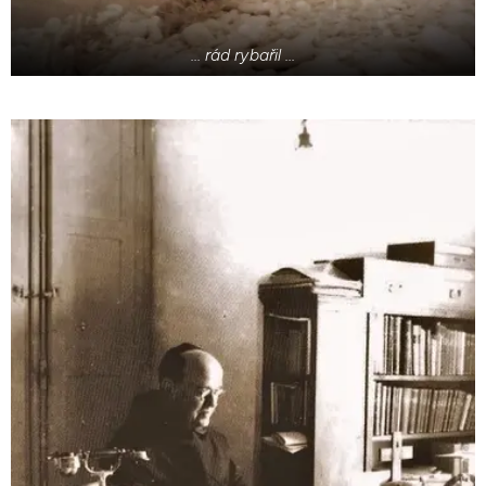
... rád rybařil ...