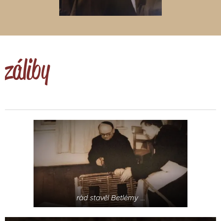
záliby
rád stavěl Betlémy ...