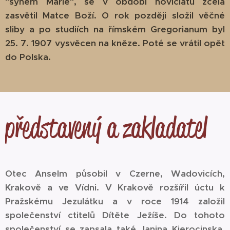
"synem Marie", se v období noviciátu zcela
zasvětil Matce Boží. O rok později složil věčné
sliby a po studiích na římském Gregorianum byl
25. 7. 1907 vysvěcen na kněze. Poté se vrátil opět
do Polska.
představený a zakladatel
Otec Anselm působil v Czerne, Wadovicích,
Krakově a ve Vídni. V Krakově rozšířil úctu k
Pražskému Jezulátku a v roce 1914 založil
společenství ctitelů Dítěte Ježíše. Do tohoto
společenství se zapsala také Janina Kierocinska,