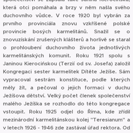
která otci pomáhala a brzy v něm našla svého
duchovního vůdce. V roce 1920 byl vybrán za
prvního provinciála znovu vzkříšené polské
provincie bosých karmelitánů. Snažil se o
znovuzískání zrušených klášterů a horlivě se staral
o prohloubení duchovního života jednotlivých
karmelitánských komunit. Roku 1921 spolu s
Janinou Kierocińskou (Terzií od sv. Josefa) založil
Kongregaci sester karmelitek Dítěte Ježíše. Sám
vypracoval sestrám konstituce, podle kterých
měly žít, a pečoval o jejich formaci v duchu
Ježíšova dětství. Velký počet členek společenství
malého Ježíška se rozhodlo do této kongregace
vstoupit. Roku 1925 odjel do Říma, kde zřídil
mezinárodní karmelitánskou kolej "Teresianum" a
v letech 1926 - 1946 zde zastával úřad rektora. Od