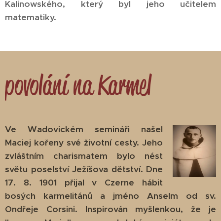
Kalinowského, který byl jeho učitelem
matematiky.
povolání na Karmel
Ve Wadovickém semináři našel
Maciej kořeny své životní cesty. Jeho
zvláštním charismatem bylo nést
světu poselství Ježíšova dětství. Dne
17. 8. 1901 přijal v Czerne hábit
bosých karmelitánů a jméno Anselm od sv.
Ondřeje Corsini. Inspirován myšlenkou, že je