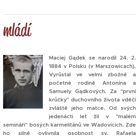
mládí
Maciej Gądek se narodil 24. 2.
1884 v Polsku (v Marszowicach).
Vyrůstal ve velmi zbožné a
početné rodině Antonína a
Samuely Gądkových. Za "první
krůčky" duchovního života vděčí
zvláště jeho matce. Od svých
jedenácti let žil v "malém
semináři" bosých karmelitánů ve Wadovicich. Zde
ho silně ovlivnila osobnost sv. Rafaela