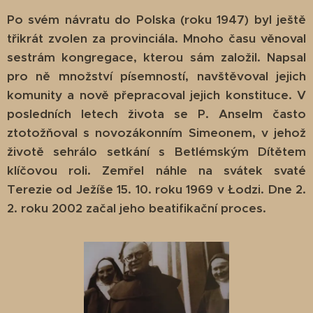
Po svém návratu do Polska (roku 1947) byl ještě
třikrát zvolen za provinciála. Mnoho času věnoval
sestrám kongregace, kterou sám založil. Napsal
pro ně množství písemností, navštěvoval jejich
komunity a nově přepracoval jejich konstituce. V
posledních letech života se P. Anselm často
ztotožňoval s novozákonním Simeonem, v jehož
životě sehrálo setkání s Betlémským Dítětem
klíčovou roli. Zemřel náhle na svátek svaté
Terezie od Ježíše 15. 10. roku 1969 v Łodzi. Dne 2.
2. roku 2002 začal jeho beatifikační proces.