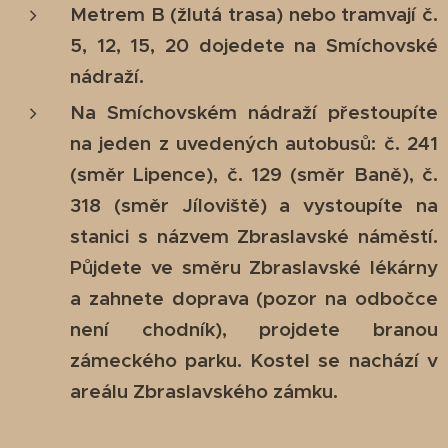
Metrem B (žlutá trasa) nebo tramvají č.
5,
12, 15, 20 dojedete na Smíchovské
nádraží.
Na Smíchovském nádraží přestoupíte
na jeden z uvedených autobusů: č. 241
(směr Lipence), č. 129 (směr Baně), č.
318 (směr Jíloviště) a vystoupíte na
stanici s názvem Zbraslavské náměstí.
Půjdete ve směru Zbraslavské lékárny
a zahnete doprava (pozor na odbočce
není chodník), p
rojdete branou
zámeckého parku. Kostel se nachází v
areálu Zbraslavského zámku.