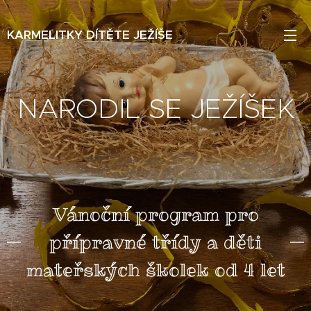
KARMELITKY DÍTĚTE JEŽÍŠE
NARODIL SE JEŽÍŠEK
Vánoční program pro
přípravné třídy a děti
mateřských školek od 4 let